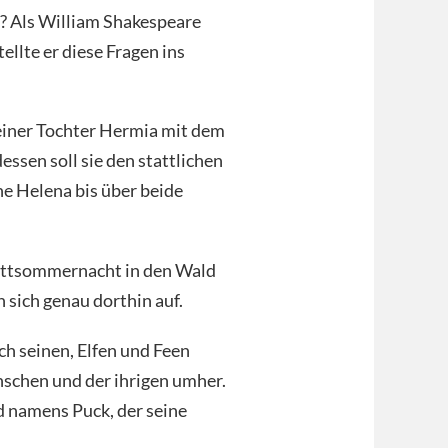
? Als William Shakespeare
llte er diese Fragen ins
einer Tochter Hermia mit dem
ssen soll sie den stattlichen
ne Helena bis über beide
ittsommernacht in den Wald
 sich genau dorthin auf.
h seinen, Elfen und Feen
schen und der ihrigen umher.
d namens Puck, der seine