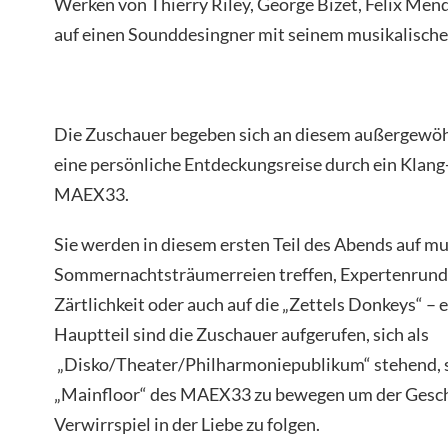
Werken von Thierry Riley, George Bizet, Felix Men
auf einen Sounddesingner mit seinem musikalischen
Die Zuschauer begeben sich an diesem außergewöh
eine persönliche Entdeckungsreise durch ein Klang-
MAEX33.
Sie werden in diesem ersten Teil des Abends auf mu
Sommernachtsträumerreien treffen, Expertenrund
Zärtlichkeit oder auch auf die „Zettels Donkeys“ –
Hauptteil sind die Zuschauer aufgerufen, sich als
„Disko/Theater/Philharmoniepublikum“ stehend, s
„Mainfloor“ des MAEX33 zu bewegen um der Gesch
Verwirrspiel in der Liebe zu folgen.