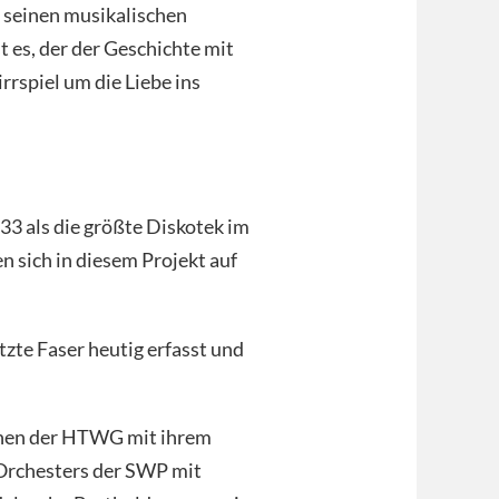
d seinen musikalischen
t es, der der Geschichte mit
rrspiel um die Liebe ins
3 als die größte Diskotek im
sich in diesem Projekt auf
zte Faser heutig erfasst und
nen der HTWG mit ihrem
 Orchesters der SWP mit