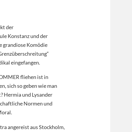
kt der
e Konstanz und der
e grandiose Komödie
„Grenzüberschreitung“
adikal eingefangen.
OMMER fliehen ist in
en, sich so geben wie man
ht? Hermia und Lysander
lschaftliche Normen und
oral.
tra angereist aus Stockholm,