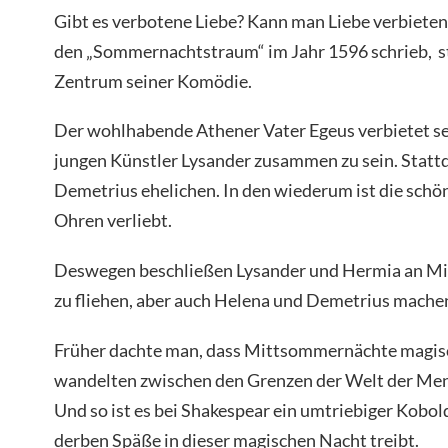
Gibt es verbotene Liebe? Kann man Liebe verbieten
den „Sommernachtstraum“ im Jahr 1596 schrieb, ste
Zentrum seiner Komödie.
Der wohlhabende Athener Vater Egeus verbietet s
jungen Künstler Lysander zusammen zu sein. Stattde
Demetrius ehelichen. In den wiederum ist die schö
Ohren verliebt.
Deswegen beschließen Lysander und Hermia an M
zu fliehen, aber auch Helena und Demetrius machen
Früher dachte man, dass Mittsommernächte magisc
wandelten zwischen den Grenzen der Welt der Men
Und so ist es bei Shakespear ein umtriebiger Kobol
derben Späße in dieser magischen Nacht treibt.