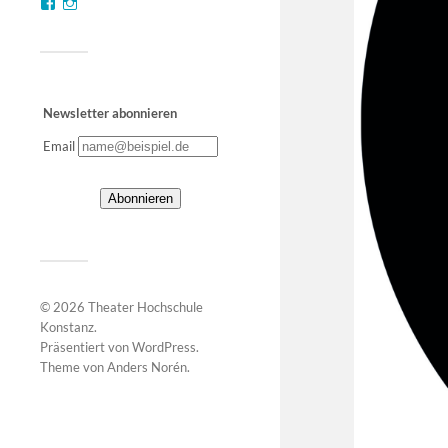
Newsletter abonnieren
Email
© 2026
Theater Hochschule
Konstanz
.
Präsentiert von
WordPress
.
Theme von
Anders Norén
.