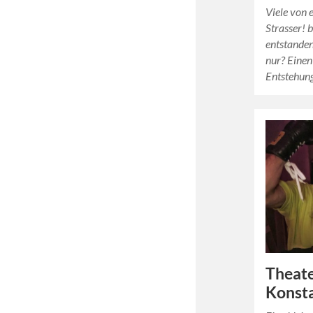
Viele von 
Strasser! b
entstande
nur? Einen
Entstehung
Theat
Konsta