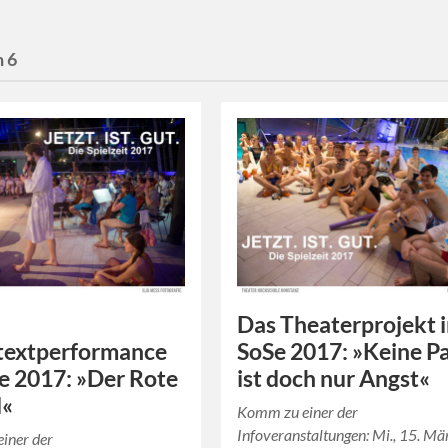
n 6
Das Theaterprojekt 
textperformance
SoSe 2017: »Keine Pa
e 2017: »Der Rote
ist doch nur Angst«
d«
Komm zu einer der
Infoveranstaltungen: Mi., 15. Mä
iner der