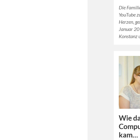
Die Famili
YouTube z
Herzen, ge
Januar 20
Konstanz 
Wie da
Comput
kam…