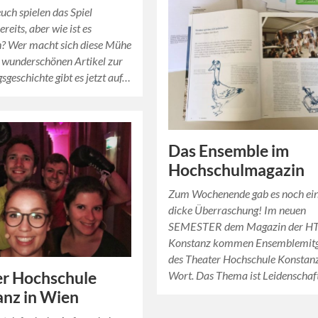
euch spielen das Spiel
ereits, aber wie ist es
n? Wer macht sich diese Mühe
 wunderschönen Artikel zur
sgeschichte gibt es jetzt auf…
Das Ensemble im
Hochschulmagazin
Zum Wochenende gab es noch ei
dicke Überraschung! Im neuen
SEMESTER dem Magazin der 
Konstanz kommen Ensemblemitg
des Theater Hochschule Konstan
Wort. Das Thema ist Leidenschaf
er Hochschule
nz in Wien