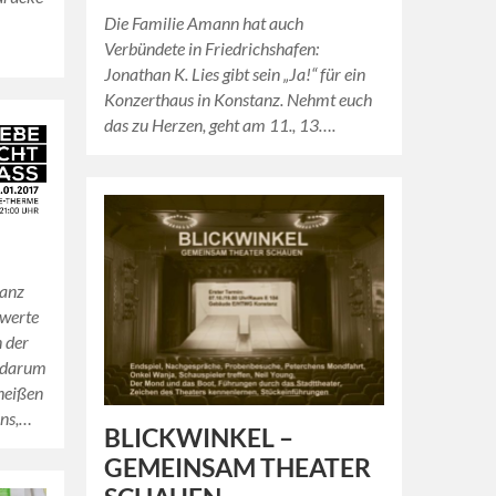
Die Familie Amann hat auch
Verbündete in Friedrichshafen:
Jonathan K. Lies gibt sein „Ja!“ für ein
Konzerthaus in Konstanz. Nehmt euch
das zu Herzen, geht am 11., 13….
ganz
swerte
n der
 darum
heißen
ans,…
BLICKWINKEL –
GEMEINSAM THEATER