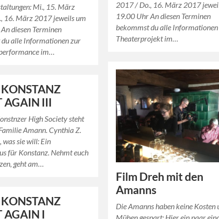
2017 / Do., 16. März 2017 jewei
taltungen: Mi., 15. März
19.00 Uhr An diesen Terminen
., 16. März 2017 jeweils um
bekommst du alle Informatione
 An diesen Terminen
Theaterprojekt im…
du alle Informationen zur
performance im…
 KONSTANZ
 AGAIN III
onstnzer High Society steht
 Familie Amann. Cynthia Z.
 was sie will: Ein
us für Konstanz. Nehmt euch
rzen, geht am…
Film Dreh mit den
Amanns
 KONSTANZ
Die Amanns haben keine Kosten 
 AGAIN I
Mühen gespart: Hier ein paar ei