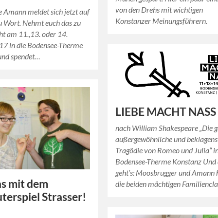
von den Drehs mit wichtigen
e Amann meldet sich jetzt auf
Konstanzer Meinungsführern.
u Wort. Nehmt euch das zu
ht am 11.,13. oder 14.
17 in die Bodensee-Therme
und spendet…
LIEBE MACHT NASS
nach William Shakespeare „Die 
außergewöhnliche und beklagen
Tragödie von Romeo und Julia“ i
Bodensee-Therme Konstanz Und
geht’s: Moosbrugger und Amann 
s mit dem
die beiden mächtigen Familiencl
erspiel Strasser!